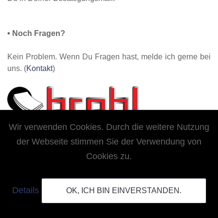
•
Noch Fragen?
Kein Problem. Wenn Du Fragen hast, melde ich gerne bei
uns. (
Kontakt
)
Wir verwenden Cookies. Durch die weitere Nutzung
der Webseite stimmen Sie der Verwendung von
Cookies zu.
FAQ
Upload
Lieferzeiten
Kontakt
Datenschutz
Details
OK, ICH BIN EINVERSTANDEN.
Impressum
AGB