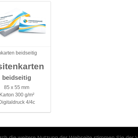
nkarten beidseitig
sitenkarten
beidseitig
85 x 55 mm
Karton 300 g/m²
Digitaldruck 4/4c
ch die weitere Nutzung der Webseite stimmen Sie der 